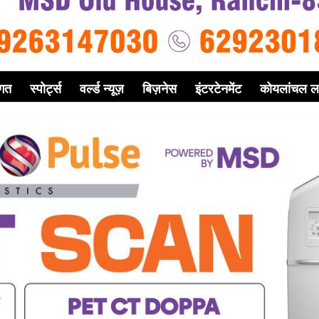
गत
स्पोर्ट्स
वर्ल्ड न्यूज़
बिज़नेस
इंटरटेनमेंट
कोयलांचल ल